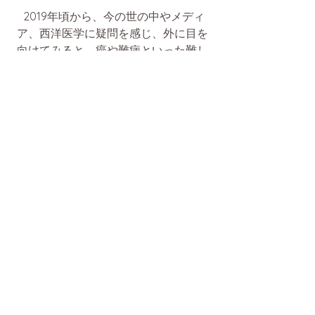
 2019年頃から、今の世の中やメディ
ア、西洋医学に疑問を感じ、外に目を
向けてみると、癌や難病といった難し
いとされる病気も、食べものや感情な
どが原因で起こってくることがわかり
ました。
そして、東洋医学やタッチフォーヘル
ス、バッチ・フラワー、波動医学、量
子力学・場の量子論、神智学、東洋哲
学などを学ぶ中で、「病は魂からのメ
ッセージ」であるという理解に達しま
した。
2022年6月に、20年間続けた西洋医学
の医者をやめ、本当にひとが幸せにな