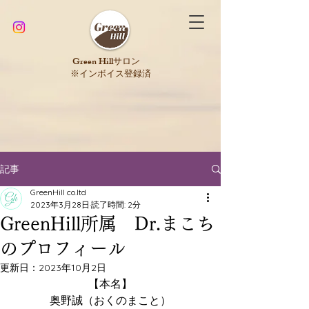
​Green Hillサロン
※インボイス登録済
記事
GreenHill co.ltd
2023年3月28日
読了時間: 2分
GreenHill所属 Dr.まこち
のプロフィール
更新日：
2023年10月2日
【本名】
奥野誠（おくのまこと）