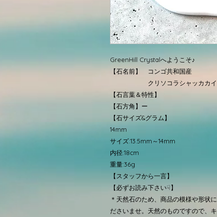
GreenHill Crystalへようこそ♪
【石名前】 コンゴ共和国産
クリソコラシャッカカイ
【石言葉＆特性】
【石方角】ー
【石サイズ&グラム】
14mm
サイズ:13.5mm～14mm
内径:18cm
重量:36g
【スタッフから一言】
【必ずお読み下さい☟】
＊天然石のため、商品の模様や形状に
ださいませ。天然のものですので、キ