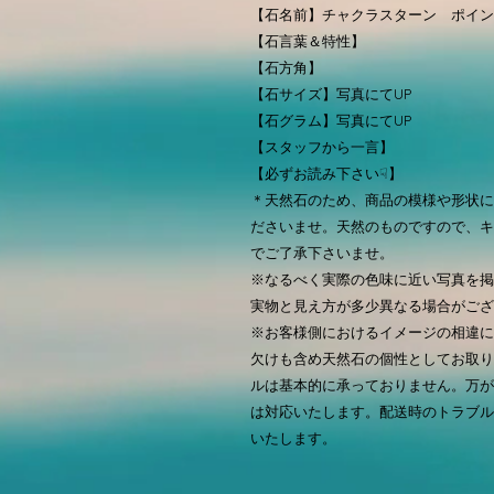
【石名前】チャクラスターン ポイン
【石言葉＆特性】
【石方角】
【石サイズ】写真にてUP
【石グラム】写真にてUP
【スタッフから一言】
【必ずお読み下さい☟】
＊天然石のため、商品の模様や形状に
ださいませ。天然のものですので、キ
でご了承下さいませ。
※なるべく実際の色味に近い写真を掲
実物と見え方が多少異なる場合がござ
※お客様側におけるイメージの相違に
欠けも含め天然石の個性としてお取り
ルは基本的に承っておりません。万が
は対応いたします。配送時のトラブル
いたします。