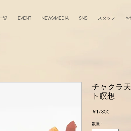
一覧
EVENT
NEWS/MEDIA
SNS
スタッフ
お
チャクラ天
ト瞑想
価
￥17,800
格
数量
*