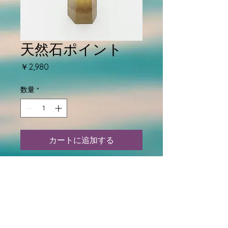
天然石ポイント
価
￥2,980
格
数量
*
カートに追加する
GreenHill Crystalへようこそ♪
【石名前】
【石言葉】
【石特性】
【石方角】