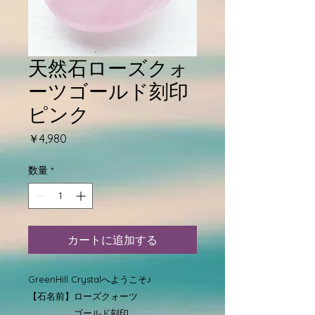
天然石ローズクォ
ーツゴールド刻印
ピンク
価
￥4,980
格
数量
*
カートに追加する
GreenHill Crystalへようこそ♪
【石名前】ローズクォーツ
ゴールド刻印