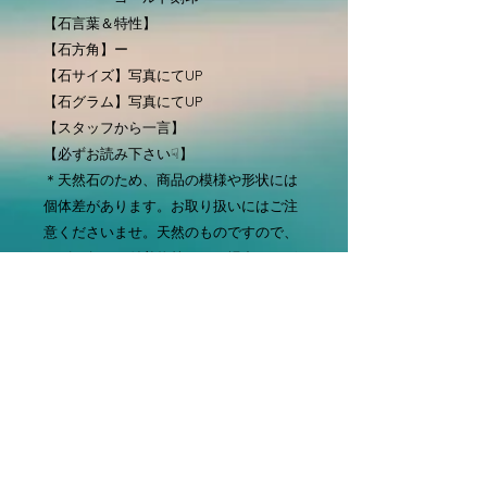
【石言葉＆特性】
【石方角】ー
【石サイズ】写真にてUP
【石グラム】写真にてUP
【スタッフから一言】
【必ずお読み下さい☟】
＊天然石のため、商品の模様や形状には
個体差があります。お取り扱いにはご注
意くださいませ。天然のものですので、
キズ・欠け・付着物等がある場合もござ
いますのでご了承下さいませ。
※なるべく実際の色味に近い写真を掲載
しておりますが、撮影環境や使用機材な
どで実物と見え方が多少異なる場合がご
ざいますのでご了承下さいませ。
※お客様側におけるイメージの相違によ
る返品・交換は対応しておりません。キ
ズ・欠けも含め天然石の個性としてお取