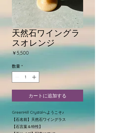
天然石ワイングラ
スオレンジ
価
￥5,500
格
数量
*
カートに追加する
GreenHill Crystalへようこそ♪
【石名前】天然石ワイングラス
【石言葉＆特性】