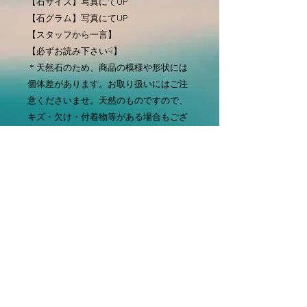
【石サイズ】写真にてUP
【石グラム】写真にてUP
【スタッフから一言】
【必ずお読み下さい☟】
＊天然石のため、商品の模様や形状には
個体差があります。お取り扱いにはご注
意くださいませ。天然のものですので、
キズ・欠け・付着物等がある場合もござ
いますのでご了承下さいませ。
※なるべく実際の色味に近い写真を掲載
しておりますが、撮影環境や使用機材な
どで実物と見え方が多少異なる場合がご
ざいますのでご了承下さいませ。
※お客様側におけるイメージの相違によ
る返品・交換は対応しておりません。キ
ズ・欠けも含め天然石の個性としてお取
り扱いしておりますので、商品到着後の
キャンセルは基本的に承っておりませ
ん。万が一お届けした商品が注文内容と