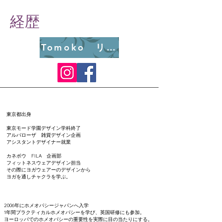
​経歴
Tomoko リンク
​東京都出身
東京モード学園デザイン学科終了
アルバローザ 雑貨デザイン企画
アシスタントデザイナー就業
カネボウ FILA 企画部
フィットネスウェアデザイン担当
その際にヨガウェアーのデザインから
ヨガを通しチャクラを学ぶ。
​2006年にホメオパシージャパンへ入学
1年間プラクティカルホメオパシーを学び、英国研修にも参加。
ヨーロッパでのホメオパシーの重要性を実際に目の当たりにする。