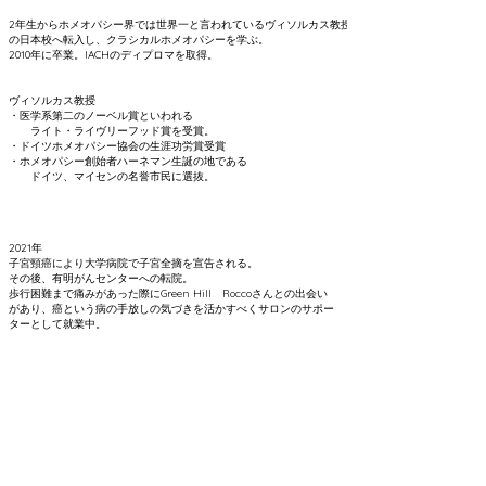
2年生からホメオパシー界では世界一と言われているヴィソルカス教授
の日本校へ転入し、クラシカルホメオパシーを学ぶ。
​2010年に卒業。IACHのディプロマを取得。
ヴィソルカス教授
・医学系第二のノーベル賞といわれる
ライト・ライヴリーフッド賞を受賞。
・ドイツホメオパシー協会の生涯功労賞受賞
・ホメオパシー創始者ハーネマン生誕の地である
ドイツ、マイセンの名誉市民に選抜。
2021年
子宮頸癌により大学病院で子宮全摘を宣告される。
その後、有明がんセンターへの転院。
歩行困難まで痛みがあった際にGreen Hill Roccoさんとの出会い
があり、癌という病の手放しの気づきを活かすべくサロンのサポー
ターとして就業中。