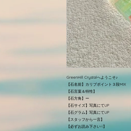
GreenHill Crystalへようこそ♪
【石名前】カリブポイント３段MIX
【石言葉＆特性】
【石方角】ー
【石サイズ】写真にてUP
【石グラム】写真にてUP
【スタッフから一言】
【必ずお読み下さい☟】