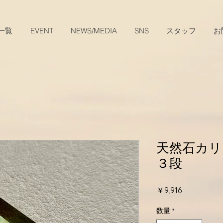
一覧
EVENT
NEWS/MEDIA
SNS
スタッフ
お
天然石カリ
３段
価
￥9,916
格
数量
*