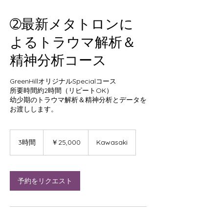
➁最新メタトロンに
よるトラウマ解析＆
精神分析コース
GreenHillオリジナルSpecialコース
所要時間約2時間（リピートOK）
幼少期のトラウマ解析＆精神分析とデータを
お渡しします。
25,000
円
3時間
3
￥25,000
Kawasaki
時
間
予約をリクエスト